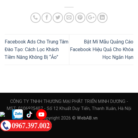
Facebook Ads Cho Trung Tâm
Bật Mí Mẫu Quảng Cáo
Đào Tạo: Cách Lọc Khách
Facebook Hiệu Quả Cho Khóa
Tiềm Năng Không Bị “Ảo”
Học Ngắn Hạn
CÔNG TY TNHH THƯƠNG MẠI PHÁT TRIỂN MINH DƯƠNG -
MST: 0106925407 - Số 12 Khuất Duy Tiến, Thanh Xuân, Hà Nội
Copyright 2026 ©
WebAB.vn