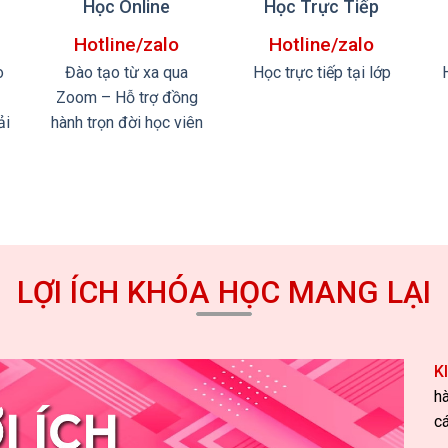
Học Online
Học Trực Tiếp
Hotline/zalo
Hotline/zalo
o
Đào tạo từ xa qua
Học trực tiếp tại lớp
Zoom – Hỗ trợ đồng
ải
hành trọn đời học viên
LỢI ÍCH KHÓA HỌC MANG LẠI
K
h
c