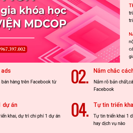
T
tr
tr
N
nộ
cá
gi
 ads
Nắm chắc cách
n bán hàng trên Facebook từ
Nắm rõ bản chất,các
Facebook
1 dự án
Tự tin triển kh
iển khai, dự trì chi phí 1 dự án
Tự tin triển khai 
hay dịch vụ nào