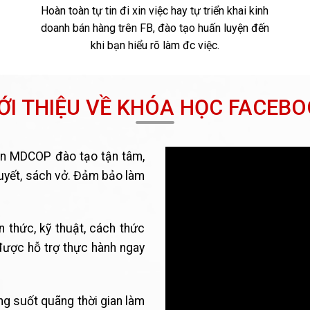
Hoàn toàn tự tin đi xin việc hay tự triển khai kinh
doanh bán hàng trên FB, đào tạo huấn luyện đến
khi bạn hiểu rõ làm đc việc.
ỚI THIỆU VỀ KHÓA HỌC FACEB
ện MDCOP đào tạo tận tâm,
thuyết, sách vở. Đảm bảo làm
 thức, kỹ thuật, cách thức
được hỗ trợ thực hành ngay
ng suốt quãng thời gian làm