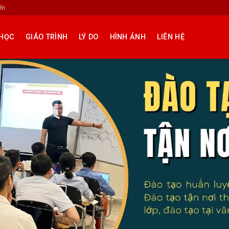
ến
HỌC
GIÁO TRÌNH
LÝ DO
HÌNH ẢNH
LIÊN HỆ